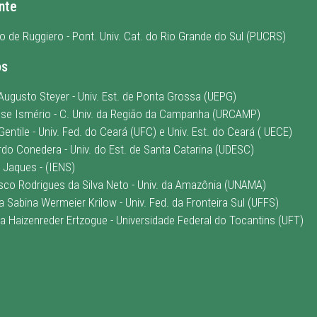
nte
io de Ruggiero - Pont. Univ. Cat. do Rio Grande do Sul (PUCRS)
os
 Augusto Steyer - Univ. Est. de Ponta Grossa (UEPG)
isse Ismério - C. Univ. da Região da Campanha (URCAMP)
Gentile - Univ. Fed. do Ceará (UFC) e Univ. Est. do Ceará ( UECE)
rdo Conedera - Univ. do Est. de Santa Catarina (UDESC)
e Jaques - (IENS)
isco Rodrigues da Silva Neto - Univ. da Amazônia (UNAMA)
ia Sabina Wermeier Krilow - Univ. Fed. da Fronteira Sul (UFFS)
na Haizenreder Ertzogue - Universidade Federal do Tocantins (UFT)