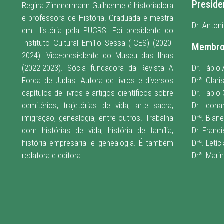
Preside
Regina Zimmermann Guilherme é historiadora
e professora de História. Graduada e mestra
Dr. Anton
em História pela PUCRS. Foi presidente do
Instituto Cultural Emílio Sessa (ICES) (2020-
Membr
2024). Vice-presi-dente do Museu das Ilhas
(2022-2023). Sócia fundadora da Revista A
Dr. Fábio
Forca de Judas. Autora de livros e diversos
Drª. Clar
capítulos de livros e artigos científicos sobre
Dr. Fabio 
cemitérios, trajetórias de vida, arte sacra,
Dr. Leona
imigração, genealogia, entre outros. Trabalha
Drª. Bian
com histórias de vida, história de família,
Dr. Franc
história empresarial e genealogia. É também
Drª. Letíc
redatora e editora
.
Drª. Mari