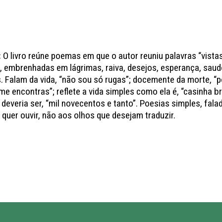
:
O livro reúne poemas em que o autor reuniu palavras “vista
, embrenhadas em lágrimas, raiva, desejos, esperança, sau
s. Falam da vida, “não sou só rugas”; docemente da morte, “
 me encontras”; reflete a vida simples como ela é, “casinha b
deveria ser, “mil novecentos e tanto”. Poesias simples, fala
 quer ouvir, não aos olhos que desejam traduzir.