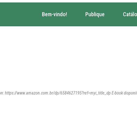
Bem-vindo!
Publique
Catál
on: https://www.amazon.com.br/dp/6584627195?ref=myi_title_dp E-book disponíve