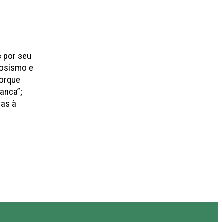
s por seu
dosismo e
porque
ranca”;
das à