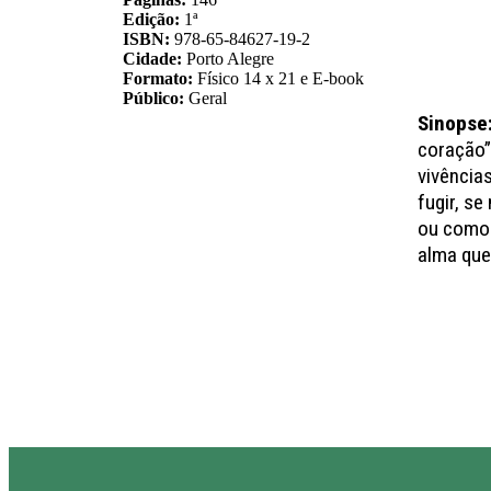
Edição:
1ª
ISBN:
978-65-84627-19-2
Cidade:
Porto Alegre
Formato:
Físico 14 x 21 e E-book
Público:
Geral
Sinopse
coração”
vivência
fugir, se
ou como 
alma que