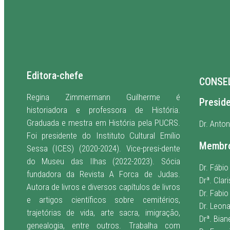
Editora-chefe
CONSEL
Regina Zimmermann Guilherme é
Presid
historiadora e professora de História.
Graduada e mestra em História pela PUCRS.
Dr. Anton
Foi presidente do Instituto Cultural Emílio
Membr
Sessa (ICES) (2020-2024). Vice-presi-dente
do Museu das Ilhas (2022-2023). Sócia
Dr. Fábio
fundadora da Revista A Forca de Judas.
Drª. Cla
Autora de livros e diversos capítulos de livros
Dr. Fabio
e artigos científicos sobre cemitérios,
Dr. Leon
trajetórias de vida, arte sacra, imigração,
Drª. Bian
genealogia, entre outros. Trabalha com