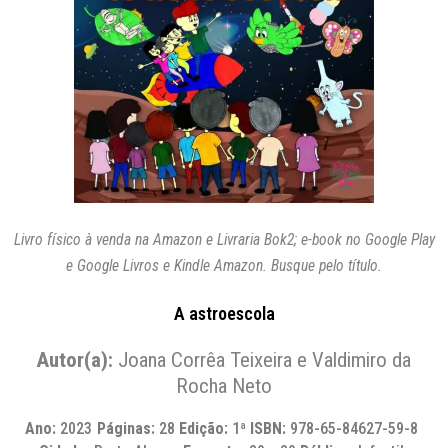
Livro físico à venda na Amazon e Livraria Bok2; e-book no Google Play
e Google Livros e Kindle Amazon. Busque pelo título.
A astroescola
Autor(a):
Joana Corrêa Teixeira e Valdimiro da
Rocha Neto
Ano:
2023
Páginas:
28
Edição:
1ª
ISBN:
978-65-84627-59-8