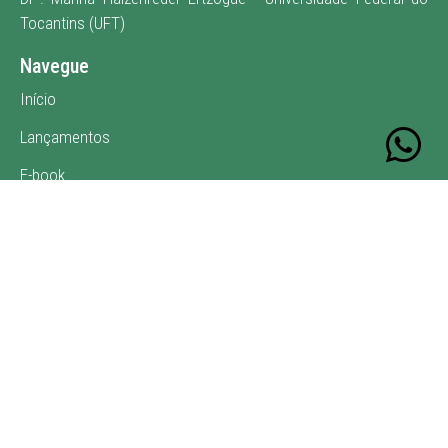
Tocantins (UFT)
Navegue
Início
Lançamentos
E-book
Publique
Contato
Acesse
Livros da editora-chefe
© EDITORA LA VITA. TODOS OS DIREITOS RESERVADOS.
FEITO POR
LA MONHANG