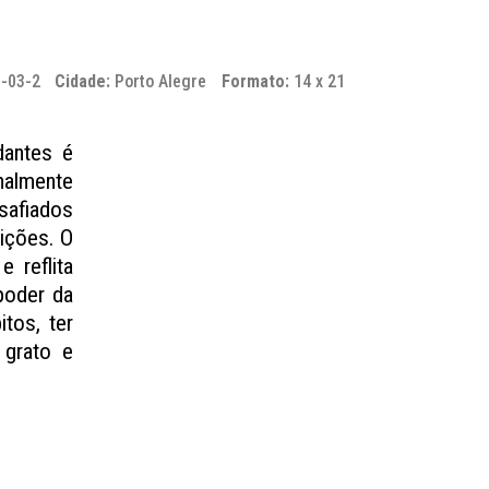
1-03-2
Cidade:
Porto Alegre
Formato:
14 x 21
dantes é
nalmente
safiados
ições. O
 reflita
poder da
tos, ter
 grato e