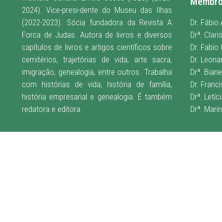
Membr
2024). Vice-presi-dente do Museu das Ilhas
(2022-2023). Sócia fundadora da Revista A
Dr. Fábio
Forca de Judas. Autora de livros e diversos
Drª. Clar
capítulos de livros e artigos científicos sobre
Dr. Fabio 
cemitérios, trajetórias de vida, arte sacra,
Dr. Leona
imigração, genealogia, entre outros. Trabalha
Drª. Bian
com histórias de vida, história de família,
Dr. Franc
história empresarial e genealogia. É também
Drª. Letíc
redatora e editora
.
Drª. Mari
© EDITORA LA VITA. TODOS OS DIREITOS RESERVADOS.