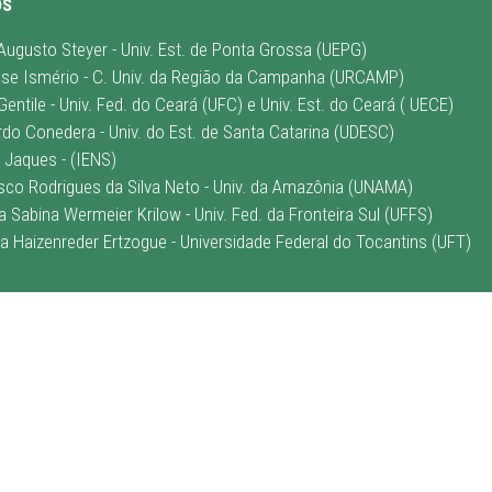
os
 Augusto Steyer - Univ. Est. de Ponta Grossa (UEPG)
isse Ismério - C. Univ. da Região da Campanha (URCAMP)
Gentile - Univ. Fed. do Ceará (UFC) e Univ. Est. do Ceará ( UECE)
rdo Conedera - Univ. do Est. de Santa Catarina (UDESC)
e Jaques - (IENS)
isco Rodrigues da Silva Neto - Univ. da Amazônia (UNAMA)
ia Sabina Wermeier Krilow - Univ. Fed. da Fronteira Sul (UFFS)
na Haizenreder Ertzogue - Universidade Federal do Tocantins (UFT)