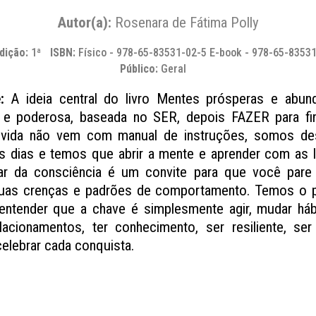
Autor(a):
Rosenara de Fátima Polly
dição:
1ª
ISBN:
Físico - 978-65-83531-02-5 E-book - 978-65-8353
Público:
Geral
:
A ideia central do livro Mentes prósperas e abun
 e poderosa, baseada no SER, depois FAZER para fi
vida não vem com manual de instruções, somos de
s dias e temos que abrir a mente e aprender com as l
ar da consciência é um convite para que você pare e
uas crenças e padrões de comportamento. Temos o 
entender que a chave é simplesmente agir, mudar hábi
lacionamentos, ter conhecimento, ser resiliente, ser
elebrar cada conquista.