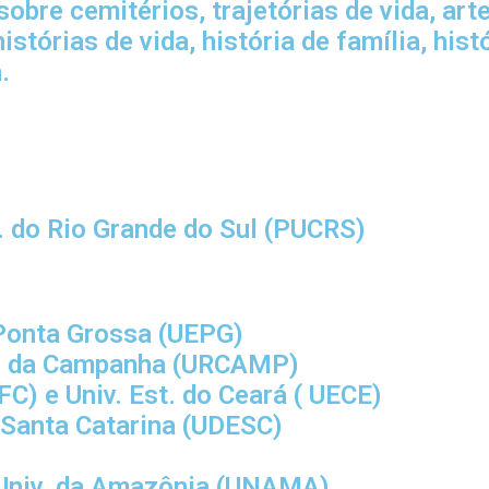
 sobre cemitérios, trajetórias de vida, art
stórias de vida, história de família, hist
a
.
t. do Rio Grande do Sul (PUCRS)
e Ponta Grossa (UEPG)
gião da Campanha (URCAMP)
UFC) e Univ. Est. do Ceará ( UECE)
e Santa Catarina (UDESC)
- Univ. da Amazônia (UNAMA)