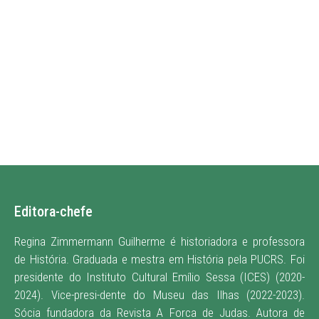
Editora-chefe
Regina Zimmermann Guilherme é historiadora e professora
de História. Graduada e mestra em História pela PUCRS. Foi
presidente do Instituto Cultural Emílio Sessa (ICES) (2020-
2024). Vice-presi-dente do Museu das Ilhas (2022-2023).
Sócia fundadora da Revista A Forca de Judas. Autora de